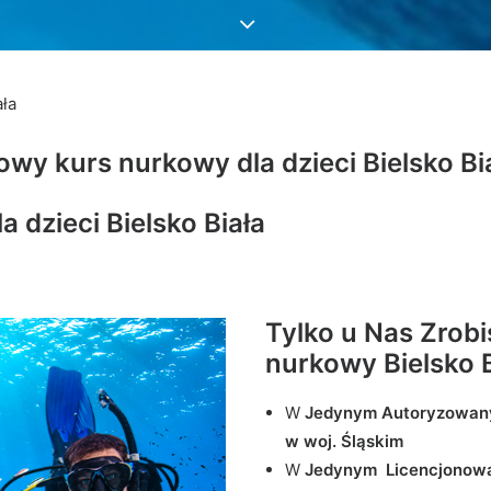
ała
wy kurs nurkowy dla dzieci Bielsko Bia
dzieci Bielsko Biała
Tylko u Nas Zrob
nurkowy Bielsko B
W
Jedynym Autoryzowan
w woj. Śląskim
W
Jedynym Licencjonow