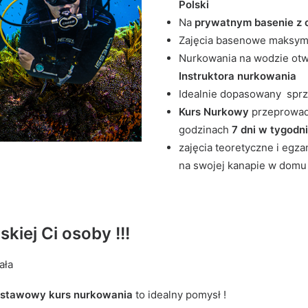
Polski
Na
prywatnym basenie z 
Zajęcia basenowe maksyma
Nurkowania na wodzie otw
Instruktora nurkowania
Idealnie dopasowany spr
Kurs Nurkowy
przeprowad
godzinach
7 dni w tygodn
zajęcia teoretyczne i eg
na swojej kanapie w domu
skiej Ci osoby !!!
ała
dstawowy kurs nurkowania
to idealny pomysł !