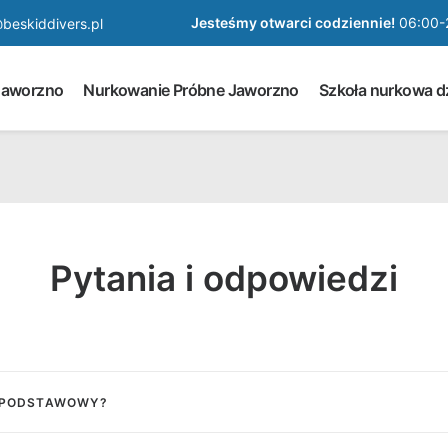
Jesteśmy otwarci codziennie!
06:00-
beskiddivers.pl
Jaworzno
Nurkowanie Próbne Jaworzno
Szkoła nurkowa dz
Pytania i odpowiedzi
S PODSTAWOWY?