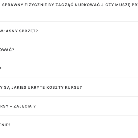
Ć SPRAWNY FIZYCZNIE BY ZACZĄĆ NURKOWAĆ J CZY MUSZĘ P
 WŁASNY SPRZĘT?
KOWAĆ?
?
CZY SĄ JAKIES UKRYTE KOSZTY KURSU?
RSY – ZAJĘCIA ?
ENIE?