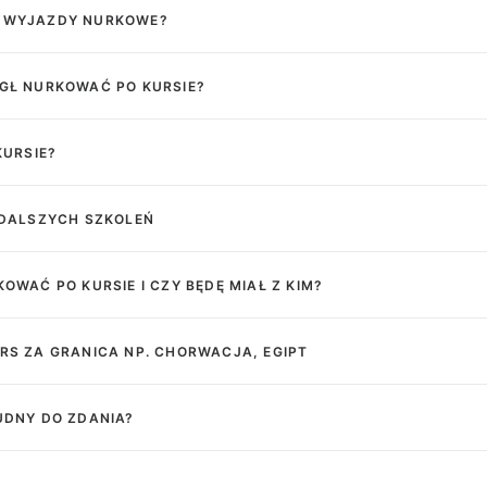
E WYJAZDY NURKOWE?
ÓGŁ NURKOWAĆ PO KURSIE?
KURSIE?
I DALSZYCH SZKOLEŃ
KOWAĆ PO KURSIE I CZY BĘDĘ MIAŁ Z KIM?
URS ZA GRANICA NP. CHORWACJA, EGIPT
UDNY DO ZDANIA?