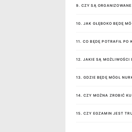
9. CZY SĄ ORGANIZOWAN
10. JAK GŁĘBOKO BĘDĘ M
11. CO BĘDĘ POTRAFIŁ PO 
12. JAKIE SĄ MOŻLIWOŚC
13. GDZIE BĘDĘ MÓGŁ NUR
14. CZY MOŻNA ZROBIĆ K
15. CZY EGZAMIN JEST TR