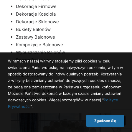
Dekoracje Firmowe
Dekoracje Kościoła
Dekoracje Sklepowe
Bukiety Balonów
Zestawy Balonowe
Kompozycje Balonowe
Wypuszczanie Balonów
Poczta Balonowa
W ramach naszej witryny stosujemy pliki cookies w celu
Balony Wybuchowe
świadczenia Państwu usług na najwyższym poziomie, w tym w
sposób dostosowany do indywidualnych potrzeb. Korzystanie
Brama Balonowa
z witryny bez zmiany ustawień dotyczących cookies oznacza,
Słupki Balonowe
że będą one zamieszczane w Państwa urządzeniu końcowym.
Sesje z Balonami
Możecie Państwo dokonać w każdym czasie zmiany ustawień
Akcesoria do Balonów
dotyczących cookies. Więcej szczegółów w naszej "
Polityce
Prywatności
".
Zgadzam Się