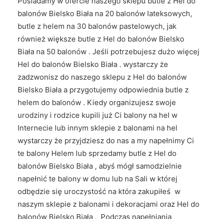
Posiadamy w ofercie naszego sklepu butle z Hel do
balonów Bielsko Biała na 20 balonów lateksowych,
butle z helem na 30 balonów pastelowych, jak
również większe butle z Hel do balonów Bielsko
Biała na 50 balonów . Jeśli potrzebujesz dużo więcej
Hel do balonów Bielsko Biała . wystarczy że
zadzwonisz do naszego sklepu z Hel do balonów
Bielsko Biała a przygotujemy odpowiednia butle z
helem do balonów . Kiedy organizujesz swoje
urodziny i rodzice kupili już Ci balony na hel w
Internecie lub innym sklepie z balonami na hel
wystarczy że przyjdziesz do nas a my napełnimy Ci
te balony Helem lub sprzedamy butle z Hel do
balonów Bielsko Biała , abyś mógł samodzielnie
napełnić te balony w domu lub na Sali w której
odbędzie się uroczystość na która zakupiłeś w
naszym sklepie z balonami i dekoracjami oraz Hel do
balonów Bielsko Biała . Podczas napełniania