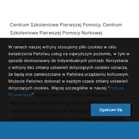
Centrum Szkoleniowe Pierwszej Pomocy. Centrum
Szkoleniowe Pierwszej Pomocy Nurkowej
Szkolimy prawidłowych reakcji podczas
W ramach naszej witryny stosujemy pliki cookies w celu
świadczenia Państwu usług na najwyższym poziomie, w tym w
pierwszorzędnej pierwszej pomocy w przypadku
sposób dostosowany do indywidualnych potrzeb. Korzystanie
zagrożenia życia bądź zdrowia drugiego człowieka.
z witryny bez zmiany ustawień dotyczących cookies oznacza,
U nasz oswoisz się z trudnym wyzwaniem jakim jest
że będą one zamieszczane w Państwa urządzeniu końcowym.
podjęcie decyzji o ratowaniu w sytuacji
Możecie Państwo dokonać w każdym czasie zmiany ustawień
bezpośredniego lub pośredniego zagrożenia zdrowia
dotyczących cookies. Więcej szczegółów w naszej "
Polityce
i życia, w sytuacji zawsze trudnej i stresującej.
Prywatności
".
Nauczysz się prawidłowego użycia AED, które coraz
Zgadzam Się
częściej można spotkać w miejscach użytku
publicznego w przypadku ofiar nagłego zatrzymania
krążenia.