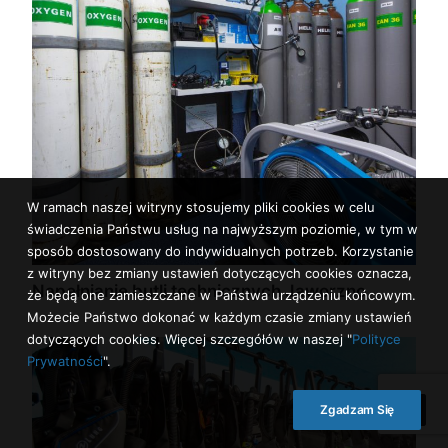
W ramach naszej witryny stosujemy pliki cookies w celu
świadczenia Państwu usług na najwyższym poziomie, w tym w
sposób dostosowany do indywidualnych potrzeb. Korzystanie
z witryny bez zmiany ustawień dotyczących cookies oznacza,
Napełnianie butli technicznych Jaworzno
że będą one zamieszczane w Państwa urządzeniu końcowym.
Możecie Państwo dokonać w każdym czasie zmiany ustawień
dotyczących cookies. Więcej szczegółów w naszej "
Polityce
Prywatności
".
Zgadzam Się